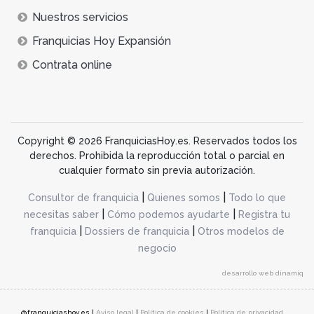
Nuestros servicios
Franquicias Hoy Expansión
Contrata online
Copyright © 2026 FranquiciasHoy.es. Reservados todos los
derechos. Prohibida la reproducción total o parcial en
cualquier formato sin previa autorización.
|
|
Consultor de franquicia
Quienes somos
Todo lo que
|
|
necesitas saber
Cómo podemos ayudarte
Registra tu
|
|
franquicia
Dossiers de franquicia
Otros modelos de
negocio
desarrollo web dinamiq
@franquiciashoy.es |
Aviso legal
|
Política de cookies
|
Política de privacidad