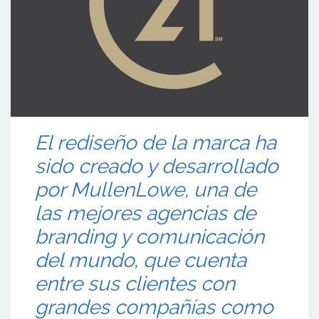
El rediseño de la marca ha
sido creado y desarrollado
por MullenLowe, una de
las mejores agencias de
branding y comunicación
del mundo, que cuenta
entre sus clientes con
grandes compañías como