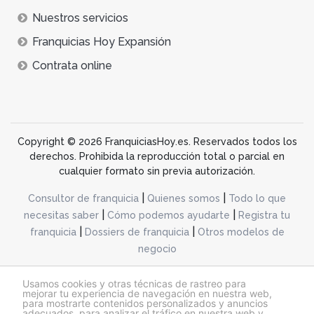
Nuestros servicios
Franquicias Hoy Expansión
Contrata online
Copyright © 2026 FranquiciasHoy.es. Reservados todos los
derechos. Prohibida la reproducción total o parcial en
cualquier formato sin previa autorización.
|
|
Consultor de franquicia
Quienes somos
Todo lo que
|
|
necesitas saber
Cómo podemos ayudarte
Registra tu
|
|
franquicia
Dossiers de franquicia
Otros modelos de
negocio
desarrollo web dinamiq
Usamos cookies y otras técnicas de rastreo para
mejorar tu experiencia de navegación en nuestra web,
para mostrarte contenidos personalizados y anuncios
adecuados, para analizar el tráfico en nuestra web y
@franquiciashoy.es |
Aviso legal
|
Política de cookies
|
Política de privacidad