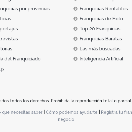
nquicias por provincias
Franquicias Rentables
icias
Franquicias de Éxito
portajes
Top 20 Franquicias
trevistas
Franquicias Baratas
torias
Lás más buscadas
ía del Franquiciado
Inteligencia Artificial
qs
os todos los derechos. Prohibida la reproducción total o parcial 
|
|
o que necesitas saber
Cómo podemos ayudarte
Registra tu fran
negocio