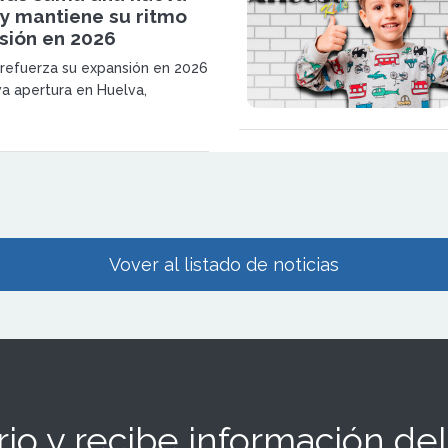
 y mantiene su ritmo
sión en 2026
 refuerza su expansión en 2026
a apertura en Huelva,
o su posicionamiento como una
icias de moda infantil con
iento en el mercado nacional.
Vover al listado de noticias
io y recibe información del