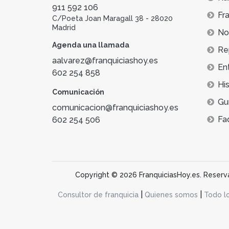
911 592 106
Fra
C/Poeta Joan Maragall 38 - 28020
Madrid
Not
Agenda una llamada
Re
aalvarez@franquiciashoy.es
En
602 254 858
His
Comunicación
Gu
comunicacion@franquiciashoy.es
Fa
602 254 506
Copyright © 2026 FranquiciasHoy.es. Reservad
|
|
Consultor de franquicia
Quienes somos
Todo l