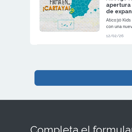
apertura
de expan
Atico30 Kids
con una nuev
consolidand
12/02/26
de las franqu
mayor crecim
Completa el formular