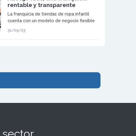
rentable y transparente
La franquicia de tiendas de ropa infantil
cuenta con un modelo de negocio flexible
que se adapta a los distintos perfiles
31/05/23
emprendedores e inversores del sector.
 sector