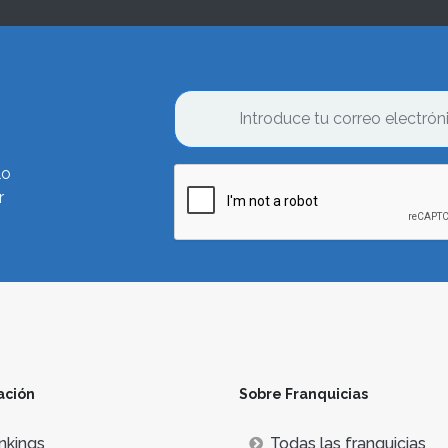
lo
r
ación
Sobre Franquicias
nkings
Todas las franquicias