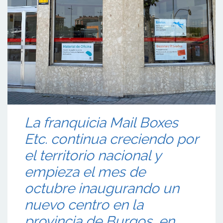
La franquicia Mail Boxes
Etc. continua creciendo por
el territorio nacional y
empieza el mes de
octubre inaugurando un
nuevo centro en la
provincia de Burgos, en