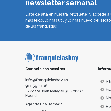
newsletter semanal
Date de alta en nuestra newsletter y accede a 
más leído, lo más útil y lo más nuevo del secto
de las franquicias
Contacta con nosotros
Inform
info@franquiciashoy.es
Ra
911 592 106
Fra
C/Poeta Joan Maragall 38 - 28020
Madrid
Not
Agenda una llamada
Re