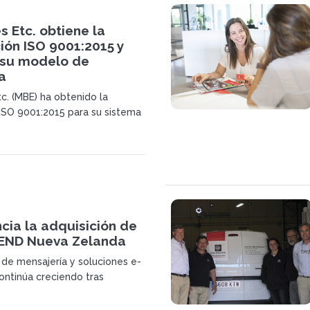
s Etc. obtiene la
ción ISO 9001:2015 y
 su modelo de
a
c. (MBE) ha obtenido la
n ISO 9001:2015 para su sistema
n la central de España y
orzando la solidez de su
izativo y su posicionamiento
ctor de las franquicias.
cia la adquisición de
END Nueva Zelanda
de mensajería y soluciones e-
ntinúa creciendo tras
ed minorista neozelandesa
a en gestión de diversos