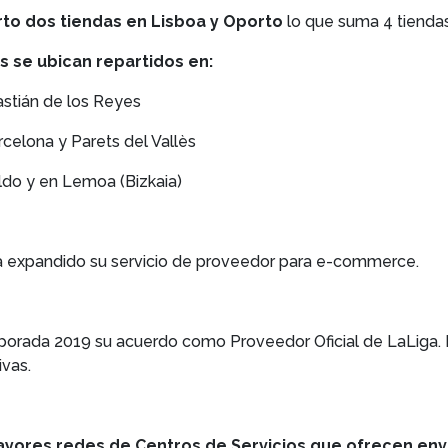
erto dos tiendas en Lisboa y Oporto
lo que suma 4 tiendas
s se ubican repartidos en:
astián de los Reyes
rcelona y Parets del Vallès
aldo y en Lemoa (Bizkaia)
ha expandido su servicio de proveedor para e-commerce.
porada 2019 su acuerdo como Proveedor Oficial de LaLiga. 
ivas.
ayores redes de Centros de Servicios que ofrecen envío