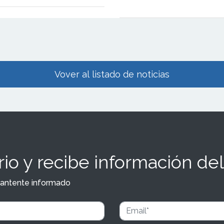
 sector.
Vover al listado de noticias
io y recibe información del
y mantente informado