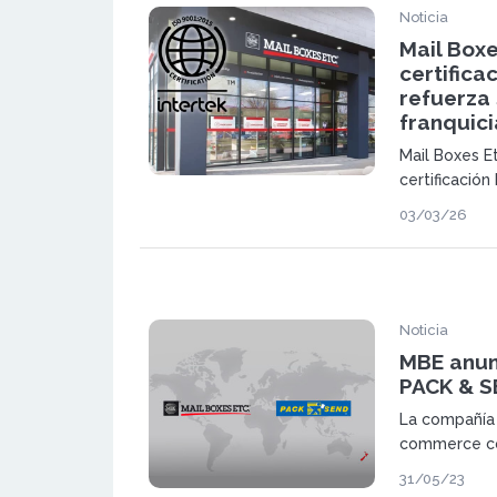
Noticia
Mail Boxe
certifica
refuerza
franquici
Mail Boxes Et
certificació
de gestión e
03/03/26
Portugal, ref
modelo organ
dentro del se
Noticia
MBE anun
PACK & S
La compañía 
commerce co
comprar la r
31/05/23
especializad