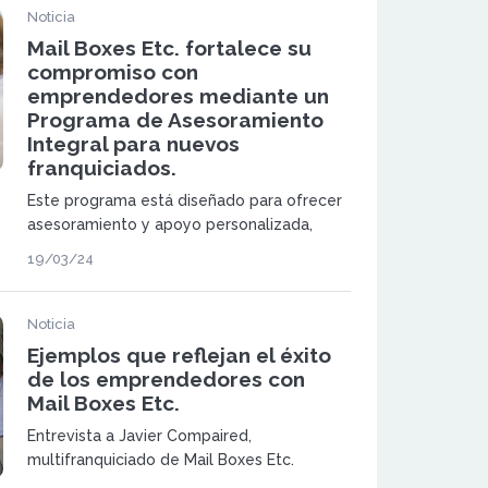
Noticia
Mail Boxes Etc. fortalece su
compromiso con
emprendedores mediante un
Programa de Asesoramiento
Integral para nuevos
franquiciados.
Este programa está diseñado para ofrecer
asesoramiento y apoyo personalizada,
abarcando aspectos cruciales como el
19/03/24
mercantil, contable, fiscal y laboral,
esenciales para el desarrollo y la expansión
de sus negocios.
Noticia
Ejemplos que reflejan el éxito
de los emprendedores con
Mail Boxes Etc.
Entrevista a Javier Compaired,
multifranquiciado de Mail Boxes Etc.