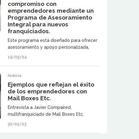
compromiso con
emprendedores mediante un
Programa de Asesoramiento
Integral para nuevos
franquiciados.
Este programa está diseñado para ofrecer
asesoramiento y apoyo personalizada,
abarcando aspectos cruciales como el
19/03/24
mercantil, contable, fiscal y laboral,
esenciales para el desarrollo y la expansión
de sus negocios.
Noticia
Ejemplos que reflejan el éxito
de los emprendedores con
Mail Boxes Etc.
Entrevista a Javier Compaired,
multifranquiciado de Mail Boxes Etc.
30/05/23