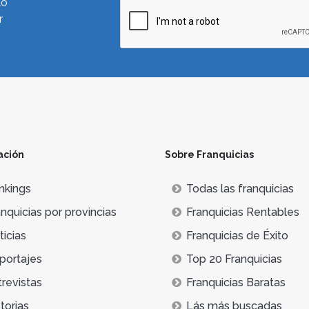
lo
r
ación
Sobre Franquicias
nkings
Todas las franquicias
nquicias por provincias
Franquicias Rentables
icias
Franquicias de Éxito
portajes
Top 20 Franquicias
trevistas
Franquicias Baratas
torias
Lás más buscadas