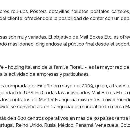
res, roll-ups, Pósters, octavillas, folletos, postales, carteles
del cliente, ofreciéndole la posibilidad de contar con un de
sas son muy variadas. El objetivo de Mail Boxes Etc. es ofre
o más idóneo, dirigiéndose al público final desde el sopo
e - holding italiano de la familia Fiorelli -, es la mayor red 
a la actividad de empresas y particulares.
 es comprada por Fineffe en mayo del 2009, quien, a través
piedad de UPS Inc.) todas las actividades Mail Boxes Etc. a ni
s los contratos de Master Franquicia existentes a nivel mu
de se convirtió así en franquiciador mundial de la marca Ma
s de 1.600 centros operativos en más de 30 países (entre lo
Portugal, Reino Unido, Rusia, México, Panamá, Venezuela, Colom