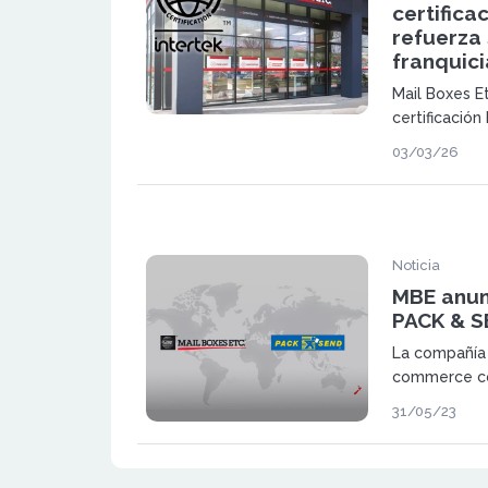
certifica
refuerza
franquici
Mail Boxes Et
certificació
de gestión e
03/03/26
Portugal, ref
modelo organ
dentro del se
Noticia
MBE anun
PACK & S
La compañía 
commerce co
comprar la r
31/05/23
especializad
servicios del