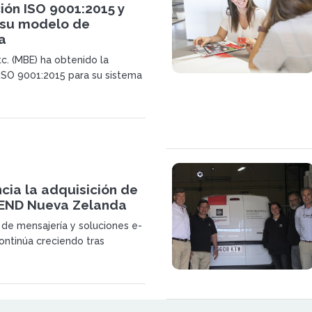
ción ISO 9001:2015 y
 su modelo de
a
c. (MBE) ha obtenido la
n ISO 9001:2015 para su sistema
n la central de España y
orzando la solidez de su
izativo y su posicionamiento
ctor de las franquicias.
cia la adquisición de
END Nueva Zelanda
de mensajería y soluciones e-
ntinúa creciendo tras
ed minorista neozelandesa
a en gestión de diversos
 sector.