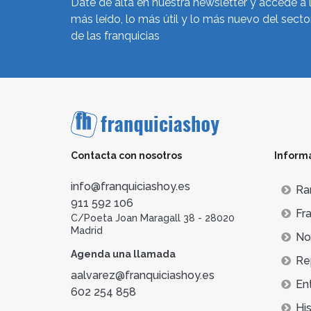
Date de alta en nuestra newsletter y accede a 
más leído, lo más útil y lo más nuevo del secto
de las franquicias
Contacta con nosotros
Inform
info@franquiciashoy.es
Ra
911 592 106
Fra
C/Poeta Joan Maragall 38 - 28020
Madrid
Not
Agenda una llamada
Re
aalvarez@franquiciashoy.es
En
602 254 858
His