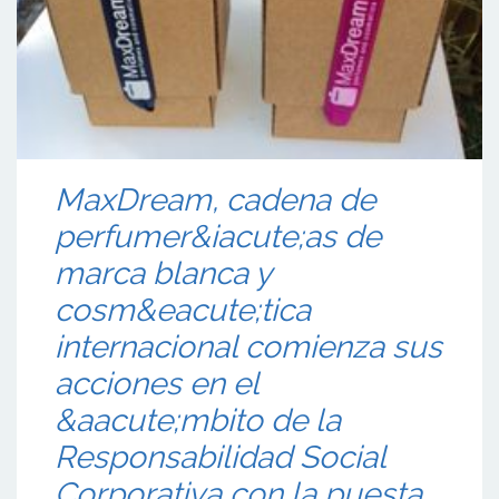
MaxDream, cadena de
perfumer&iacute;as de
marca blanca y
cosm&eacute;tica
internacional comienza sus
acciones en el
&aacute;mbito de la
Responsabilidad Social
Corporativa con la puesta