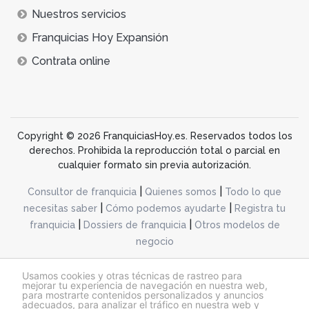
Nuestros servicios
Franquicias Hoy Expansión
Contrata online
Copyright © 2026 FranquiciasHoy.es. Reservados todos los
derechos. Prohibida la reproducción total o parcial en
cualquier formato sin previa autorización.
|
|
Consultor de franquicia
Quienes somos
Todo lo que
|
|
necesitas saber
Cómo podemos ayudarte
Registra tu
|
|
franquicia
Dossiers de franquicia
Otros modelos de
negocio
desarrollo web dinamiq
Usamos cookies y otras técnicas de rastreo para
mejorar tu experiencia de navegación en nuestra web,
para mostrarte contenidos personalizados y anuncios
adecuados, para analizar el tráfico en nuestra web y
@franquiciashoy.es |
Aviso legal
|
Política de cookies
|
Política de privacidad