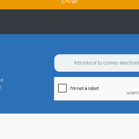
Enviar
lo
r