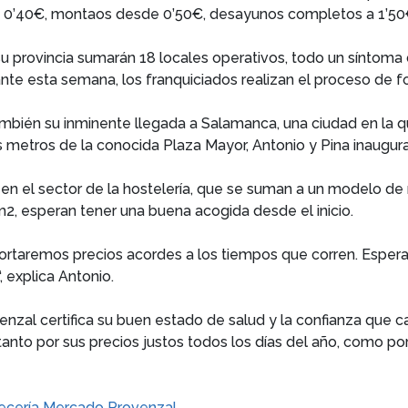
 0’40€, montaos desde 0’50€, desayunos completos a 1’50€
u provincia sumarán 18 locales operativos, todo un síntoma
rante esta semana, los franquiciados realizan el proceso de 
ién su inminente llegada a Salamanca, una ciudad en la que 
s metros de la conocida Plaza Mayor, Antonio y Pina inaugura
en el sector de la hostelería, que se suman a un modelo de 
, esperan tener una buena acogida desde el inicio.
aportaremos precios acordes a los tiempos que corren. Espe
, explica Antonio.
nzal certifica su buen estado de salud y la confianza que
anto por sus precios justos todos los días del año, como po
ecería Mercado Provenzal