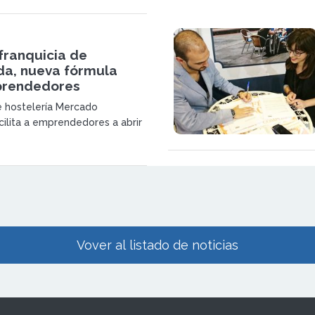
ás de 65 locales abiertos.
franquicia de
a, nueva fórmula
prendedores
 hostelería Mercado
cilita a emprendedores a abrir
anquicia de temporada
do a fondo perdido el 10% y
 resto.
Vover al listado de noticias