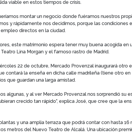
da viable en estos tiempos de crisis.
eríamos montar un negocio donde fuéramos nuestros propio
s y rápidamente nos decidimos, porque las condiciones era
 empleo directos en la ciudad.
ores, este matrimonio espera tener muy buena acogida en un
l Teatro Lina Morgan y el famoso rastro de Madrid.
rcoles 22 de octubre, Mercado Provenzal inaugurará otro es
ue contará la enseña en dicha calle madrileña (tiene otro en
ios que guardan una larga amistad.
s algunas, y al ver Mercado Provenzal nos sorprendió su esca
eran crecido tan rápido”, explica José, que cree que la ens
plantas y una amplia terraza que podrá contar con hasta 16 m
ocos metros del Nuevo Teatro de Alcalá. Una ubicación prem