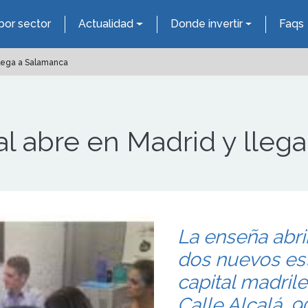
por sector
Actualidad
Donde invertir
Faqs
llega a Salamanca
l abre en Madrid y lleg
La enseña abri
dos nuevos est
capital madrile
Calle Alcalá, 