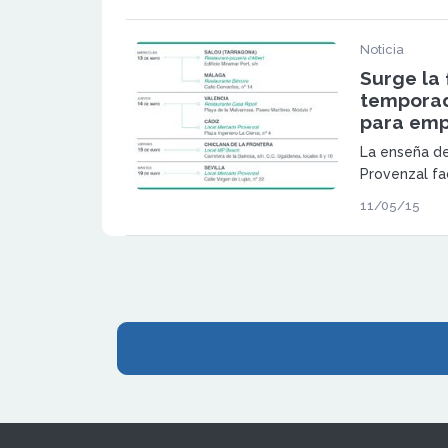
firmadas y m
Noticia
Surge la 
temporad
para em
La enseña de
Provenzal fa
su propia fr
11/05/15
subvencionan
financiado el