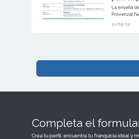
La enseña de
Provenzal fa
su propia fr
11/05/15
subvencionan
financiado el
Completa el formular
Crea tu perfil, encuentra tu franquicia ideal 