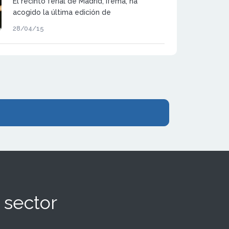
El recinto ferial de Madrid, Ifema, ha
acogido la última edición de
Expofranquicia.
28/04/15
 sector