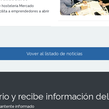
 hostelería Mercado
cilita a emprendedores a abrir
anquicia de temporada
do a fondo perdido el 10% y
 resto.
Vover al listado de noticias
io y recibe información del
y mantente informado