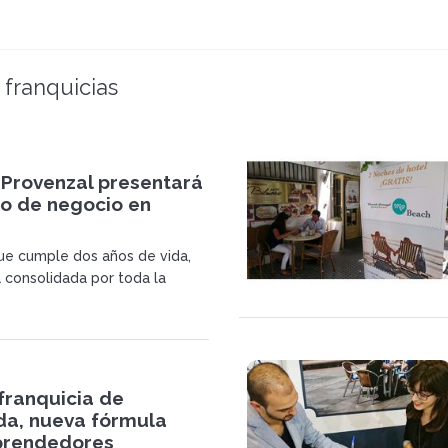
 franquicias
Provenzal presentará
o de negocio en
ue cumple dos años de vida,
 consolidada por toda la
on más de 80 franquicias
ás de 65 locales abiertos.
franquicia de
a, nueva fórmula
prendedores