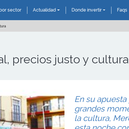
por sector
Actualidad
Donde invertir
Faqs
tura
, precios justo y cultura
En su apuesta 
grandes momen
la cultura, Me
esta noche con