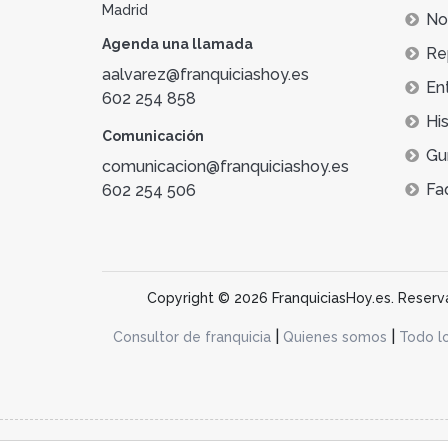
Madrid
Not
Agenda una llamada
Re
aalvarez@franquiciashoy.es
En
602 254 858
His
Comunicación
Gu
comunicacion@franquiciashoy.es
Fa
602 254 506
Copyright © 2026 FranquiciasHoy.es. Reservad
|
|
Consultor de franquicia
Quienes somos
Todo l