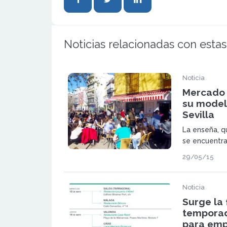
Noticias relacionadas con estas
Noticia
Mercado 
su model
Sevilla
La enseña, q
se encuentra
península, c
29/05/15
firmadas y m
Noticia
Surge la 
temporad
para em