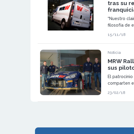
tras su r
franquici
“Nuestro clai
filosofía de
la Era Digita
15/11/18
ecommerce.
Noticia
MRW Rall
sus pilot
El patrocini
comparten e
empresa de p
23/02/18
prestigio y 
Team partici
de España de
Campeonato