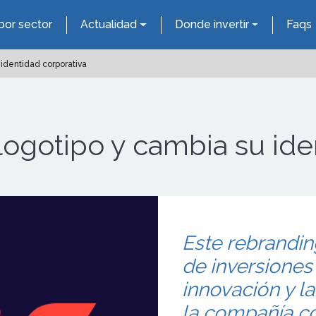
por sector
Actualidad
Donde invertir
Faqs
identidad corporativa
gotipo y cambia su iden
Este rebrandin
de inversiones
innovación y l
la compañía c