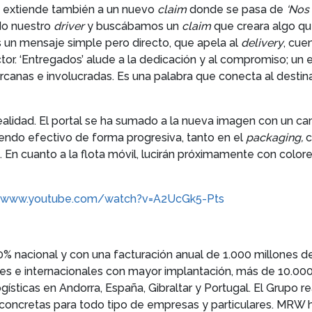
se extiende también a un nuevo
claim
donde se pasa de
‘Nos 
do nuestro
driver
y buscábamos un
claim
que creara algo que
es un mensaje simple pero directo, que apela al
delivery
, cue
tor. ‘Entregados’ alude a la dedicación y al compromiso; u
anas e involucradas. Es una palabra que conecta al destinat
ealidad. El portal se ha sumado a la nueva imagen con un ca
aciendo efectivo de forma progresiva, tanto en el
packaging,
c
d. En cuanto a la flota móvil, lucirán próximamente con colo
//www.youtube.com/watch?v=A2UcGk5-Pts
% nacional y con una facturación anual de 1.000 millones de
les e internacionales con mayor implantación, más de 10.000
ísticas en Andorra, España, Gibraltar y Portugal. El Grupo r
concretas para todo tipo de empresas y particulares. MRW ha