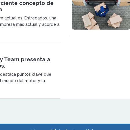
eciente concepto de
a
m actual es ‘Entregados’, una
 empresa más actual y acorde a
l en la que vivimos y al
y Team presenta a
os.
o destaca puntos clave que
l mundo del motor y la
aquetería: rapidez, velocidad,
trabajo en equipo. MRW Rally
pará tanto en el Campeonato
 Rallies de Tierra como en el
 del Mundo