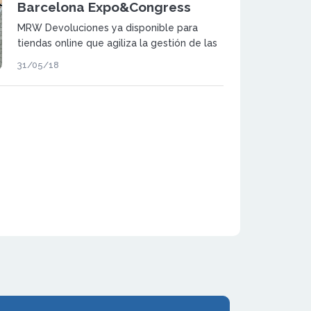
Barcelona Expo&Congress
MRW Devoluciones ya disponible para
tiendas online que agiliza la gestión de las
devoluciones buscando mejorar la
31/05/18
experiencia de compra, ofrecer un sistema
cómodo y eficiente, así como cumplir las
expectativas del cliente evitando
sobrecostes