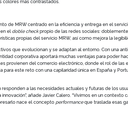
s colores más contrastados.
o de MRW centrado en la eficiencia y entrega en el servici
 en el
doble check
propio de las redes sociales: doblemente
rísticas propias del servicio MRW, así como mejora la legibil
tivos que evolucionan y se adaptan al entorno. Con una ant
idad corporativa aportará muchas ventajas para poder hace
les provienen del comercio electrónico, donde el rol de la
para este reto con una capilaridad única en España y Portug
responden a las necesidades actuales y futuras de los usuar
la innovación”, añade Javier Calero. “Vivimos en un contexto
xpresarlo nace el concepto
performance
que traslada esas ga