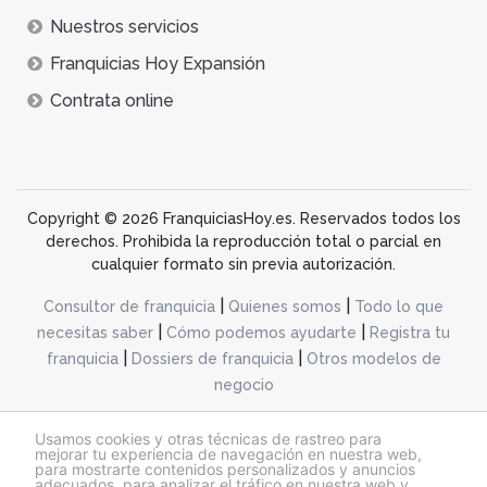
Nuestros servicios
Franquicias Hoy Expansión
Contrata online
Copyright © 2026 FranquiciasHoy.es. Reservados todos los
derechos. Prohibida la reproducción total o parcial en
cualquier formato sin previa autorización.
|
|
Consultor de franquicia
Quienes somos
Todo lo que
|
|
necesitas saber
Cómo podemos ayudarte
Registra tu
|
|
franquicia
Dossiers de franquicia
Otros modelos de
negocio
desarrollo web dinamiq
Usamos cookies y otras técnicas de rastreo para
mejorar tu experiencia de navegación en nuestra web,
para mostrarte contenidos personalizados y anuncios
adecuados, para analizar el tráfico en nuestra web y
@franquiciashoy.es |
Aviso legal
|
Política de cookies
|
Política de privacidad