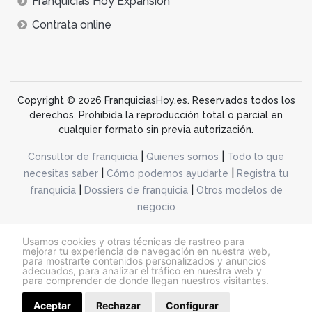
Franquicias Hoy Expansión
Contrata online
Copyright © 2026 FranquiciasHoy.es. Reservados todos los
derechos. Prohibida la reproducción total o parcial en
cualquier formato sin previa autorización.
|
|
Consultor de franquicia
Quienes somos
Todo lo que
|
|
necesitas saber
Cómo podemos ayudarte
Registra tu
|
|
franquicia
Dossiers de franquicia
Otros modelos de
negocio
desarrollo web dinamiq
Usamos cookies y otras técnicas de rastreo para
mejorar tu experiencia de navegación en nuestra web,
para mostrarte contenidos personalizados y anuncios
adecuados, para analizar el tráfico en nuestra web y
@franquiciashoy.es |
Aviso legal
|
Política de cookies
|
Política de privacidad
para comprender de donde llegan nuestros visitantes.
Aceptar
Rechazar
Configurar