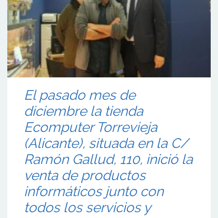
El pasado mes de
diciembre la tienda
Ecomputer Torrevieja
(Alicante), situada en la C/
Ramón Gallud, 110, inició la
venta de productos
informáticos junto con
todos los servicios y