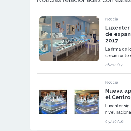
Noticia
Luxenter 
de expan
2017
La firma de j
crecimiento 
incremento 
26/12/17
44%.
Noticia
Nueva ap
el Centro
Luxenter sig
nivel nacion
punto de ven
05/10/16
ocasión, la 