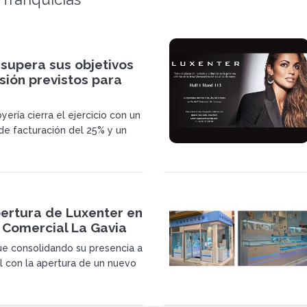
supera sus objetivos
sión previstos para
oyería cierra el ejercicio con un
de facturación del 25% y un
de número de tiendas de un
ertura de Luxenter en
 Comercial La Gavia
ue consolidando su presencia a
al con la apertura de un nuevo
ta situado en Madrid. En esta
marca se ha decantado por el