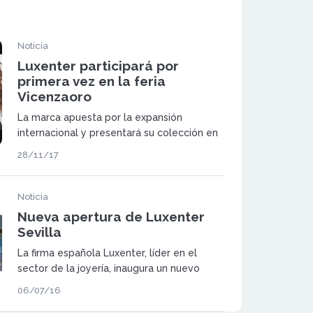
Noticia
Luxenter participará por
primera vez en la feria
Vicenzaoro
La marca apuesta por la expansión
internacional y presentará su colección en
la prestigiosa feria Vicenzaoro.
28/11/17
Noticia
Nueva apertura de Luxenter
Sevilla
La firma española Luxenter, líder en el
sector de la joyería, inaugura un nuevo
punto de venta este mes de julio en el
06/07/16
centro de Sevilla, concretamente en la