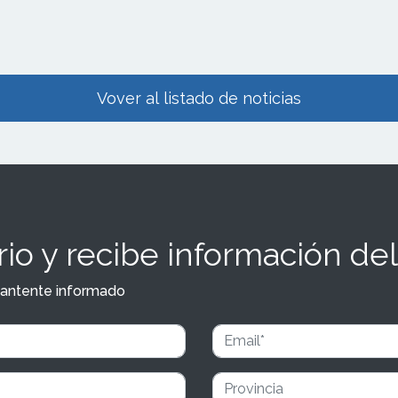
cial La Gavia.
Vover al listado de noticias
io y recibe información del
y mantente informado