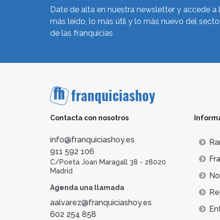
Date de alta en nuestra newsletter y accede a 
más leído, lo más útil y lo más nuevo del secto
de las franquicias
Contacta con nosotros
Inform
info@franquiciashoy.es
Ra
911 592 106
Fra
C/Poeta Joan Maragall 38 - 28020
Madrid
Not
Agenda una llamada
Re
aalvarez@franquiciashoy.es
En
602 254 858