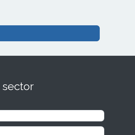
C/Cuna 21, una de las zonas más
comerciales de la capital andaluza.
 sector