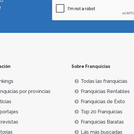
lo
r
ación
Sobre Franquicias
nkings
Todas las franquicias
nquicias por provincias
Franquicias Rentables
icias
Franquicias de Éxito
portajes
Top 20 Franquicias
trevistas
Franquicias Baratas
torias
Lás más buscadas