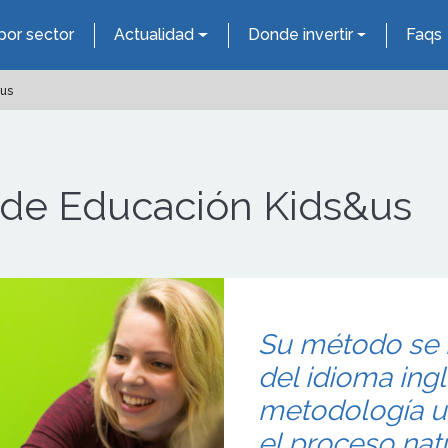
por sector
Actualidad
Donde invertir
Faqs
&us
 de Educación Kids&us
Su método se 
del idioma ingl
metodología ut
el proceso nat