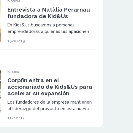
Noticia
Entrevista a Natàlia Perarnau
fundadora de Kid&Us
En Kids&Us buscamos a personas
emprendedoras a quienes les apasionen
los niños y el mundo de la educación y que
15/07/19
quieran sumarse a un proyecto consolidado
y en crecimiento
Noticia
Corpfin entra en el
accionariado de Kids&Us para
acelerar su expansión
Los fundadores de la empresa mantienen
el liderazgo del proyecto en esta nueva
etapa de desarrollo, permaneciendo como
11/12/17
accionistas y manteniendo sus cargos
directivos