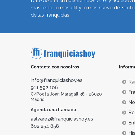
Date de alta en nuestra newsletter y accede a 
más leído, lo más útil y lo más nuevo del secto
de las franquicias
Contacta con nosotros
Inform
info@franquiciashoy.es
Ra
911 592 106
Fra
C/Poeta Joan Maragall 38 - 28020
Madrid
Not
Agenda una llamada
Re
aalvarez@franquiciashoy.es
En
602 254 858
His