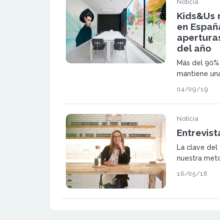
Noticia
Kids&Us 
en Españ
aperturas
del año
Más del 90%
mantiene una
04/09/19
Noticia
Entrevist
La clave del
nuestra meto
porque aplic
16/05/18
aprendizaje d
nuestra voca