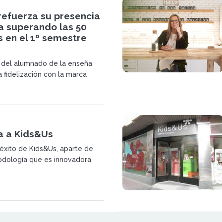
refuerza su presencia
a superando las 50
 en el 1º semestre
 del alumnado de la enseña
 fidelización con la marca
a a Kids&Us
 éxito de Kids&Us, aparte de
dología que es innovadora
a el sentido común al
el inglés, también lo es
ción de servicio.