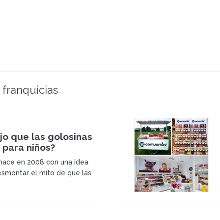
 franquicias
jo que las golosinas
 para niños?
ce en 2008 con una idea
esmontar el mito de que las
on poco saludables. Con este
portamos las mejores golosinas
s regiones con más tradición
ucto del mundo: Escandinavia.