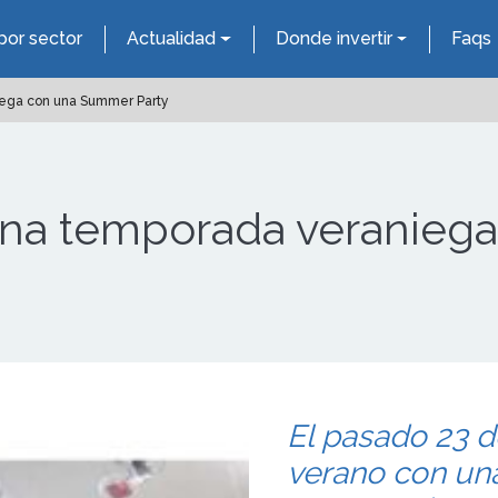
por sector
Actualidad
Donde invertir
Faqs
ega con una Summer Party
a temporada veranieg
El pasado 23 d
verano con u