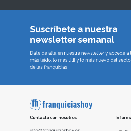
Suscríbete a nuestra
newsletter semanal
Date de alta en nuestra newsletter y accede a 
más leído, lo más útil y lo más nuevo del secto
de las franquicias
Contacta con nosotros
Inform
info@franquiciashoy.es