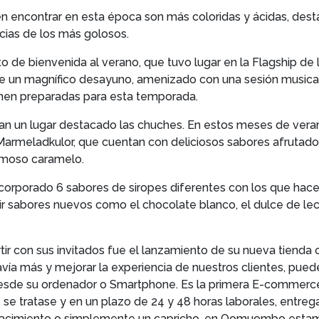
n encontrar en esta época son más coloridas y ácidas, destac
icias de los más golosos.
de bienvenida al verano, que tuvo lugar en la Flagship de la 
de un magnífico desayuno, amenizado con una sesión musica
nen preparadas para esta temporada.
n un lugar destacado las chuches. En estos meses de verano
Marmeladkulor, que cuentan con deliciosos sabores afrutados
remoso caramelo.
corporado 6 sabores de siropes diferentes con los que hacer 
ir sabores nuevos como el chocolate blanco, el dulce de lec
ir con sus invitados fue el lanzamiento de su nueva tienda o
davía más y mejorar la experiencia de nuestros clientes, pue
desde su ordenador o Smartphone. Es la primera E-commer
 se tratase y en un plazo de 24 y 48 horas laborales, entreg
 nacimiento o simplemente un capricho, en Oomuombo estam