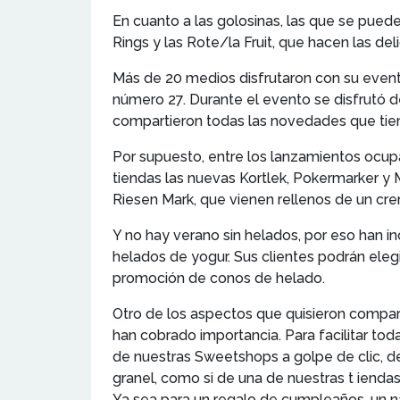
En cuanto a las golosinas, las que se puede
Rings y las Rote/la Fruit, que hacen las del
Más de 20 medios disfrutaron con su evento 
número 27. Durante el evento se disfrutó 
compartieron todas las novedades que tie
Por supuesto, entre los lanzamientos ocupa
tiendas las nuevas Kortlek, Pokermarker y 
Riesen Mark, que vienen rellenos de un c
Y no hay verano sin helados, por eso han in
helados de yogur. Sus clientes podrán eleg
promoción de conos de helado.
Otro de los aspectos que quisieron compart
han cobrado importancia. Para facilitar to
de nuestras Sweetshops a golpe de clic, 
granel, como si de una de nuestras t iendas
Ya sea para un regalo de cumpleaños, un