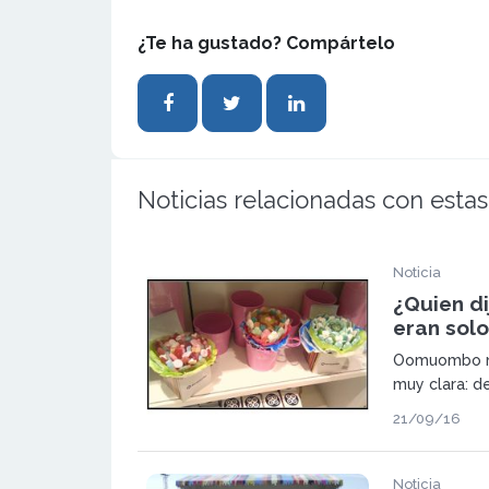
¿Te ha gustado? Compártelo
Noticias relacionadas con estas
Noticia
¿Quien di
eran solo
Oomuombo na
muy clara: d
chucherías s
21/09/16
objetivo, im
de una de la
en este prod
Noticia