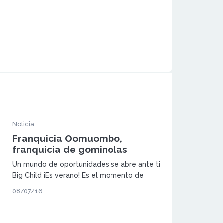
Noticia
Franquicia Oomuombo,
franquicia de gominolas
Un mundo de oportunidades se abre ante ti
Big Child ¡Es verano! Es el momento de
hacer esas cosas que siempre has querido
08/07/16
y nunca te has atrevido: unas vacaciones
multiaventura, hacer puenting, tirolina,
rafting, montar en helicóptero…