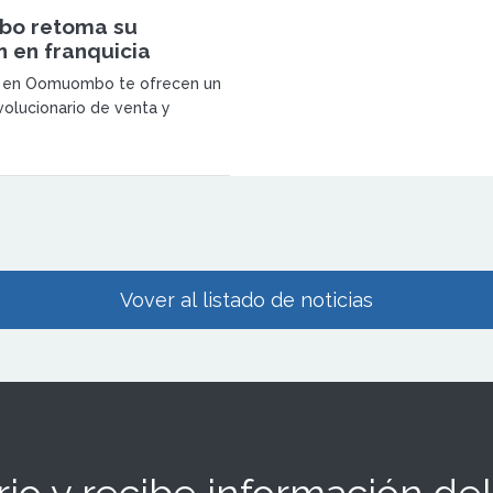
o retoma su
 en franquicia
 en Oomuombo te ofrecen un
olucionario de venta y
de golosinas saludables de
 las golosinas funcionales.
Vover al listado de noticias
io y recibe información del