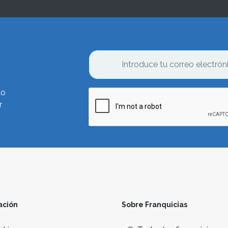
lo
r
ación
Sobre Franquicias