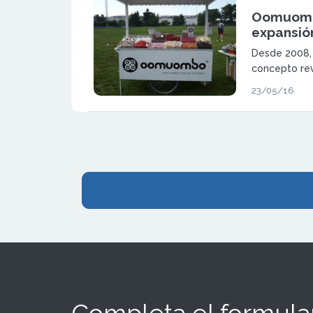
Oomuomb
expansión
Desde 2008,
concepto rev
degustación 
23/05/16
alta calidad:
Completa el formular