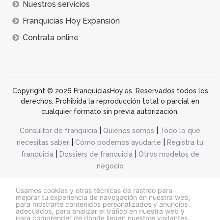
Nuestros servicios
Franquicias Hoy Expansión
Contrata online
Copyright © 2026 FranquiciasHoy.es. Reservados todos los
derechos. Prohibida la reproducción total o parcial en
cualquier formato sin previa autorización.
|
|
Consultor de franquicia
Quienes somos
Todo lo que
|
|
necesitas saber
Cómo podemos ayudarte
Registra tu
|
|
franquicia
Dossiers de franquicia
Otros modelos de
negocio
desarrollo web dinamiq
Usamos cookies y otras técnicas de rastreo para
mejorar tu experiencia de navegación en nuestra web,
para mostrarte contenidos personalizados y anuncios
adecuados, para analizar el tráfico en nuestra web y
@franquiciashoy.es |
Aviso legal
|
Política de cookies
|
Política de privacidad
para comprender de donde llegan nuestros visitantes.