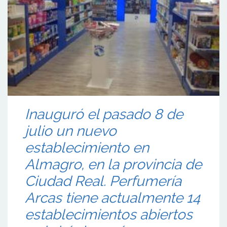
Inauguró el pasado 8 de
julio un nuevo
establecimiento en
Almagro, en la provincia de
Ciudad Real. Perfumería
Arcas tiene actualmente 14
establecimientos abiertos