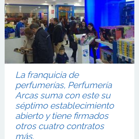
La franquicia de
perfumerías, Perfumería
Arcas suma con este su
séptimo establecimiento
abierto y tiene firmados
otros cuatro contratos
más.