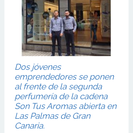
Dos jóvenes
emprendedores se ponen
al frente de la segunda
perfumería de la cadena
Son Tus Aromas abierta en
Las Palmas de Gran
Canaria.