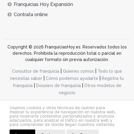
Franquicias Hoy Expansión
Contrata online
Copyright © 2026 FranquiciasHoy.es. Reservados todos los
derechos. Prohibida la reproducción total o parcial en
cualquier formato sin previa autorización.
|
|
Consultor de franquicia
Quienes somos
Todo lo que
|
|
necesitas saber
Cómo podemos ayudarte
Registra tu
|
|
franquicia
Dossiers de franquicia
Otros modelos de
negocio
desarrollo web dinamiq
Usamos cookies y otras técnicas de rastreo para
mejorar tu experiencia de navegación en nuestra web,
para mostrarte contenidos personalizados y anuncios
adecuados, para analizar el tráfico en nuestra web y
@franquiciashoy.es |
Aviso legal
|
Política de cookies
|
Política de privacidad
para comprender de donde llegan nuestros visitantes.