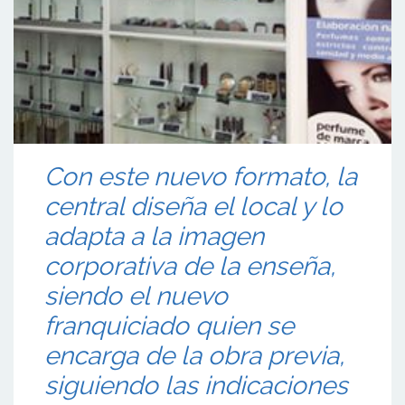
Con este nuevo formato, la
central diseña el local y lo
adapta a la imagen
corporativa de la enseña,
siendo el nuevo
franquiciado quien se
encarga de la obra previa,
siguiendo las indicaciones