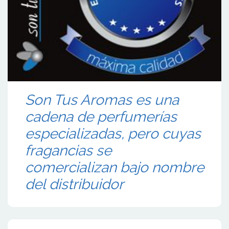
Son Tus Aromas es una
cadena de perfumerías
especializadas, pero cuyas
fragancias se
comercializan bajo nombre
del distribuidor