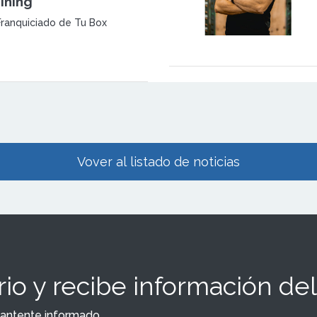
ining
 Franquiciado de Tu Box
Vover al listado de noticias
io y recibe información del
y mantente informado