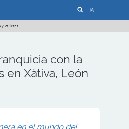
IA
 y Vallirana
franquicia con la
s en Xàtiva, León
nera en el mundo del