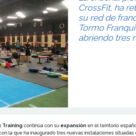
CrossFit, ha r
su red de fran
Tormo Franquic
abriendo tres 
 Training
continúa con su
expansión
en el territorio españ
 con la que ha inaugurado tres nuevas instalaciones situadas