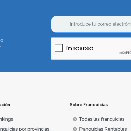
lo
r
ación
Sobre Franquicias
nkings
Todas las franquicias
nquicias por provincias
Franquicias Rentables