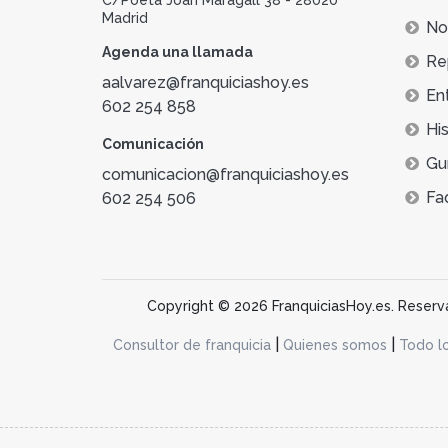
Madrid
Not
Agenda una llamada
Re
aalvarez@franquiciashoy.es
En
602 254 858
His
Comunicación
Gu
comunicacion@franquiciashoy.es
Fa
602 254 506
Copyright © 2026 FranquiciasHoy.es. Reservad
|
|
Consultor de franquicia
Quienes somos
Todo l