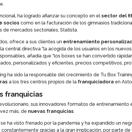
e.
cional, ha logrado afianzar su concepto en el
sector del f
e socios
como en la facturación de los gimnasios tradiciona
s de mercados sectoriales, Statista.
dos, ofrece a sus clientes un
entrenamiento personaliza
a central directiva “la acogida de los usuarios en los nuevo
esponsables, añadía que “los boxes se han convertido rápida
dos, personalizados y eficientes, precios competitivos, prof
ng ha sido la responsable del crecimiento
de Tu Box Trainin
ras
a los tres centros propios de la
franquiciadora
en Astor
 franquicias
 revolucionario, sus innovadores formatos de entrenamiento
 vez más, de
nuevas franquicias
.
o se ha visto frenado por la pandemia y ha expandido un neg
constantemente gracias a la gran implicación, por parte de l