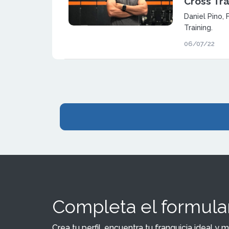
Cross Tra
Daniel Pino,
Training.
06/07/22
Completa el formular
Crea tu perfil, encuentra tu franquicia ideal 