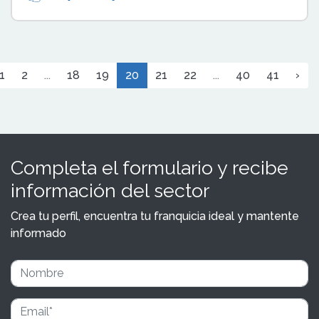
1
2
...
18
19
20
21
22
...
40
41
›
Completa el formulario y recibe
información del sector
Crea tu perfil, encuentra tu franquicia ideal y mantente
informado