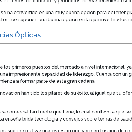
s de lentes de contacto y productos de mantenimiento solo 
ca se ha convertido en una muy buena opción para obtener gra
tor que suponen una buena opción en la que invertir y los req
icias Ópticas
e los primeros puestos del mercado a nivel internacional, 
r una impresionante capacidad de liderazgo. Cuenta con un
mienza a formar parte de esta gran cadena.
novación han sido los pilares de su éxito, al igual que su of
ítica comercial tan fuerte que tiene, lo cual conllevó a que 
La enseña brida tecnología y consejos sobre temas de salud 
cas, supone realizar una inversión que varía en función de c