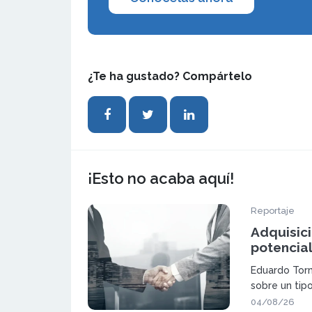
¿Te ha gustado? Compártelo
¡Esto no acaba aquí!
Reportaje
Adquisic
potencia
mediante
Eduardo Torm
sobre un tip
ganar pes
04/08/26