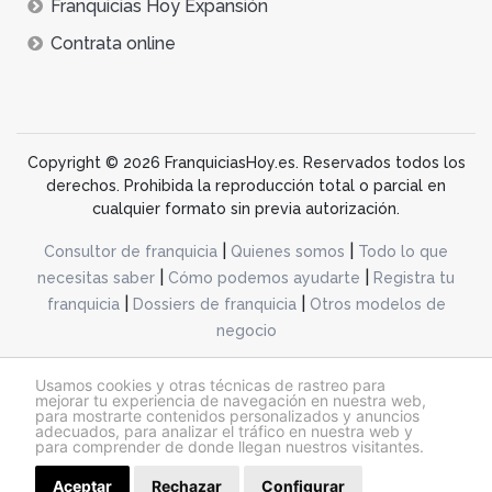
Franquicias Hoy Expansión
Contrata online
Copyright © 2026 FranquiciasHoy.es. Reservados todos los
derechos. Prohibida la reproducción total o parcial en
cualquier formato sin previa autorización.
|
|
Consultor de franquicia
Quienes somos
Todo lo que
|
|
necesitas saber
Cómo podemos ayudarte
Registra tu
|
|
franquicia
Dossiers de franquicia
Otros modelos de
negocio
desarrollo web dinamiq
Usamos cookies y otras técnicas de rastreo para
mejorar tu experiencia de navegación en nuestra web,
para mostrarte contenidos personalizados y anuncios
adecuados, para analizar el tráfico en nuestra web y
@franquiciashoy.es |
Aviso legal
|
Política de cookies
|
Política de privacidad
para comprender de donde llegan nuestros visitantes.
Aceptar
Rechazar
Solicitar información
Configurar