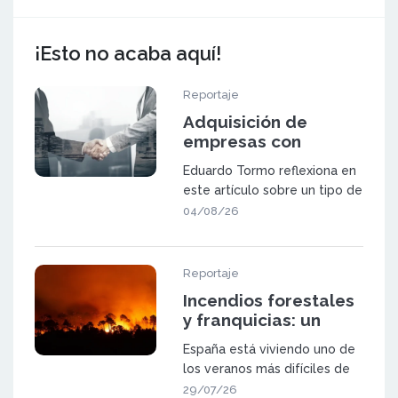
¡Esto no acaba aquí!
Reportaje
Adquisición de
empresas con
potencial de
Eduardo Tormo reflexiona en
expansión mediante
este artículo sobre un tipo de
franquicia
oportunidad que va a ganar
04/08/26
pes
Reportaje
Incendios forestales
y franquicias: un
sector a prueba
España está viviendo uno de
los veranos más difíciles de
las últimas décadas. Los in
29/07/26