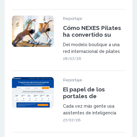
Reportaje
Cómo NEXES Pilates
ha convertido su
metodología en una
Del modelo boutique a una
red de 23 centros en
red internacional de pilates
España y Suiza
NEXES Pilates & Movement
28/07/26
fue f
Reportaje
El papel de los
portales de
franquicia en la
Cada vez más gente usa
búsqueda
asistentes de inteligencia
generativa
artificial (como ChatGPT,
27/07/26
Gemini o las