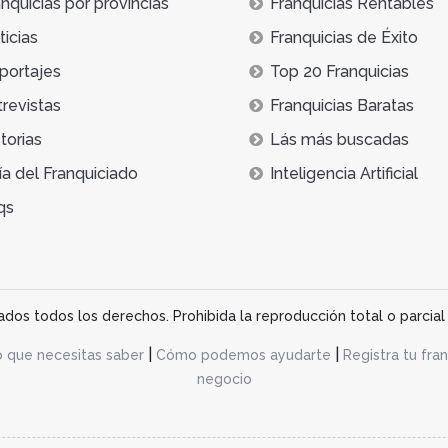
nquicias por provincias
Franquicias Rentables
icias
Franquicias de Éxito
portajes
Top 20 Franquicias
trevistas
Franquicias Baratas
torias
Lás más buscadas
ía del Franquiciado
Inteligencia Artificial
qs
os todos los derechos. Prohibida la reproducción total o parcial 
|
|
o que necesitas saber
Cómo podemos ayudarte
Registra tu fran
negocio