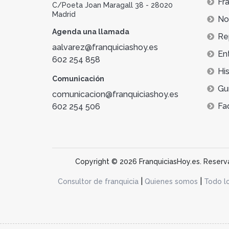
Fra
C/Poeta Joan Maragall 38 - 28020
Madrid
Not
Agenda una llamada
Re
aalvarez@franquiciashoy.es
En
602 254 858
His
Comunicación
Gu
comunicacion@franquiciashoy.es
Fa
602 254 506
Copyright © 2026 FranquiciasHoy.es. Reservad
|
|
Consultor de franquicia
Quienes somos
Todo l