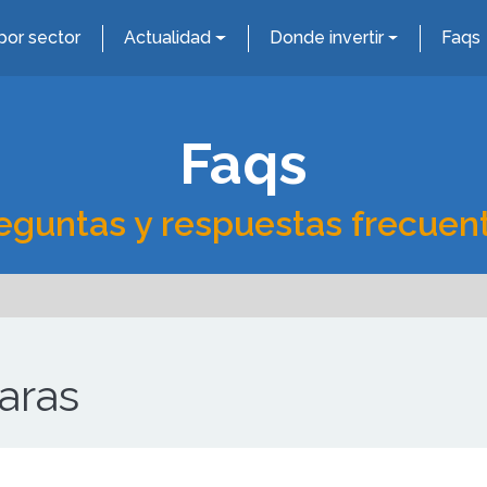
por sector
Actualidad
Donde invertir
Faqs
Faqs
eguntas y respuestas frecuen
aras