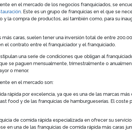
nte en el mercado de los negocios franquiciados, se encuen
stauración
. Este es un grupo de franquicias en el que se nece
smo y la compra de productos, así también como, para su inau
s más caras, suelen tener una inversión total de entre 200
 el contrato entre el franquiciador y el franquiciado.
stipulan una serie de condiciones que obligan al franquiciad
 que se paguen mensualmente, trimestralmente o anualmen
mayor o menor.
mente en el mercado son:
omida rápida por excelencia, ya que es una de las marcas m
 fast food y de las franquicias de hamburgueserías. El coste 
anquicia de comida rápida especializada en ofrecer su servici
e en una de las franquicias de comida rápida más caras ju