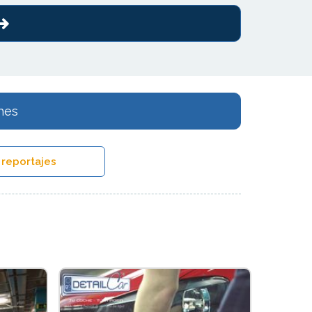
hes
 reportajes