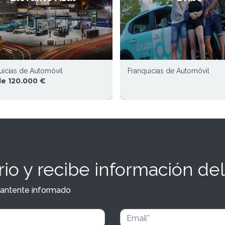
uicias de Automóvil
Franquicias de Automóvil
e 120.000 €
io y recibe información del
y mantente informado