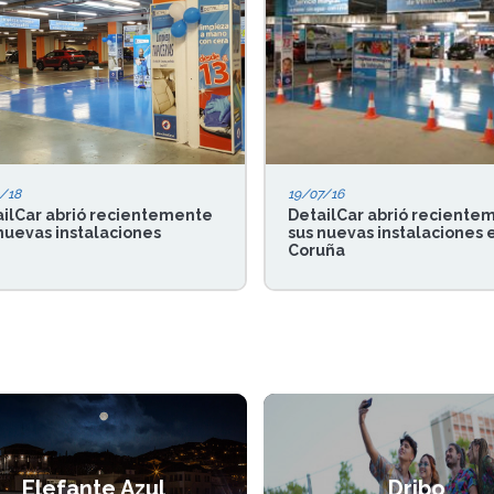
/18
19/07/16
ilCar abrió recientemente
DetailCar abrió reciente
nuevas instalaciones
sus nuevas instalaciones 
Coruña
Elefante Azul
Dribo