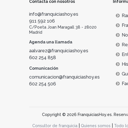
Contacta con nosotros
Inform
info@franquiciashoy.es
Ra
911 592 106
Fra
C/Poeta Joan Maragall 38 - 28020
Madrid
Not
Agenda una llamada
Re
aalvarez@franquiciashoy.es
En
602 254 858
His
Comunicación
Gu
comunicacion@franquiciashoy.es
Fa
602 254 506
Copyright © 2026 FranquiciasHoy.es. Reservad
|
|
Consultor de franquicia
Quienes somos
Todo l