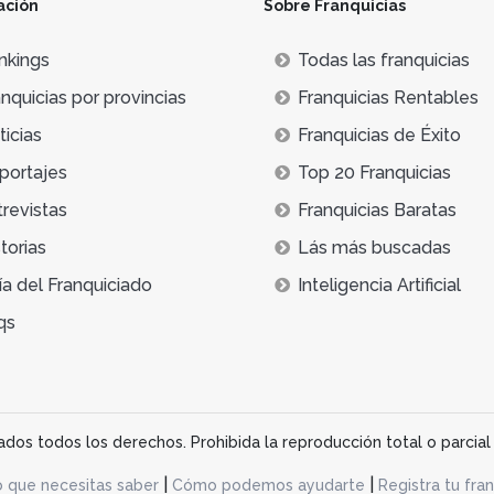
ación
Sobre Franquicias
nkings
Todas las franquicias
nquicias por provincias
Franquicias Rentables
icias
Franquicias de Éxito
portajes
Top 20 Franquicias
trevistas
Franquicias Baratas
torias
Lás más buscadas
ía del Franquiciado
Inteligencia Artificial
qs
os todos los derechos. Prohibida la reproducción total o parcial 
|
|
o que necesitas saber
Cómo podemos ayudarte
Registra tu fran