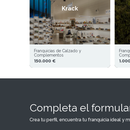
Krack
Franquicias de Calzado y
Franq
Complementos
Comp
150.000 €
1.00
Completa el formular
Crea tu perfil, encuentra tu franquicia ideal 