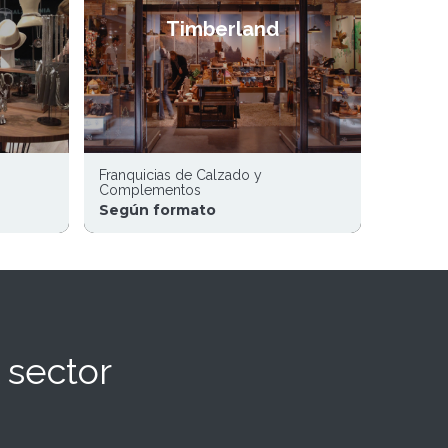
Timberland
Franquicias de Calzado y
Complementos
Según formato
 sector