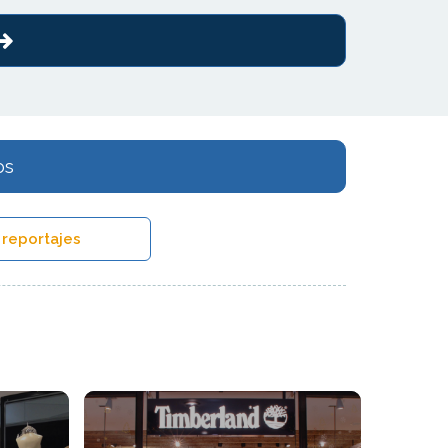
os
 reportajes