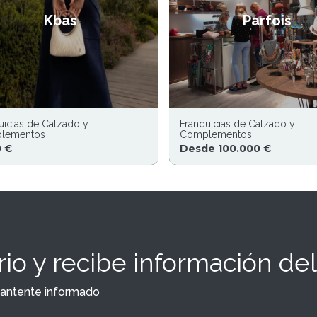
Kbas
Parfois
uicias de Calzado y
Franquicias de Calzado y
lementos
Complementos
0 €
Desde 100.000 €
io y recibe información del
y mantente informado