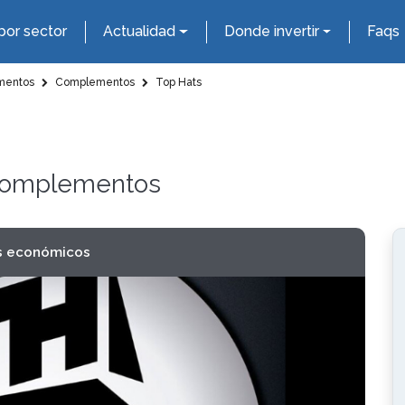
por sector
Actualidad
Donde invertir
Faqs
mentos
Complementos
Top Hats
 Complementos
s económicos