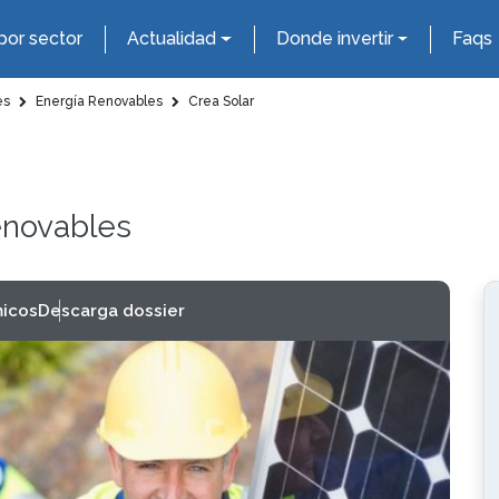
por sector
Actualidad
Donde invertir
Faqs
es
Energía Renovables
Crea Solar
enovables
icos
Descarga dossier