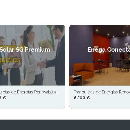
Solar SG Premium
Enega Conect
uicias de Energías Renovables
Franquicias de Energías Reno
8 €
6.100 €