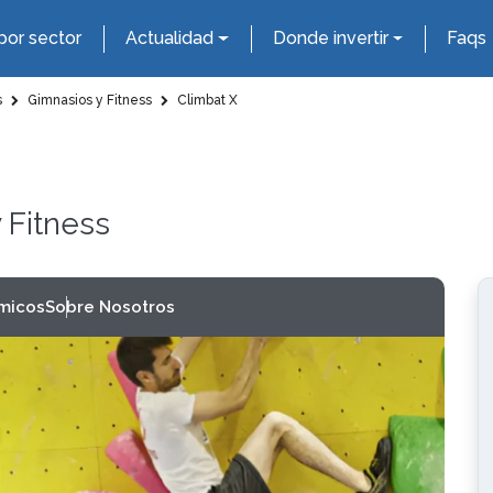
por sector
Actualidad
Donde invertir
Faqs
s
Gimnasios y Fitness
Climbat X
 Fitness
micos
Sobre Nosotros