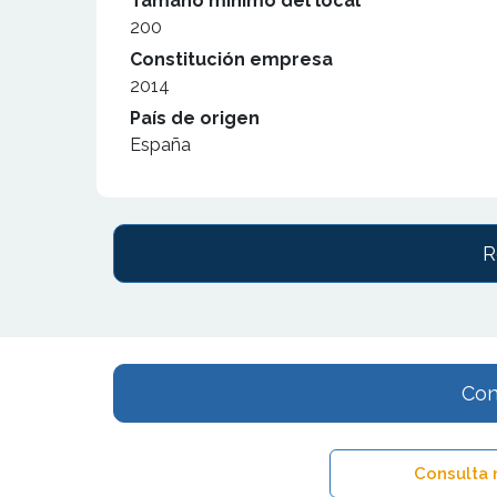
Tamaño mínimo del local
200
Constitución empresa
2014
País de origen
España
R
Con
Consulta 