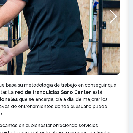
ue basa su metodología de trabajo en conseguir que
tar. La
red de franquicias Sano Center
está
sionales
que se encarga, día a día, de mejorar los
 través de entrenamientos donde el usuario puede
o.
camos en el bienestar ofreciendo servicios
el cuidado personal, esto atrae a numerosos clientes