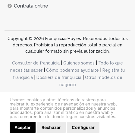
Contrata online
Copyright © 2026 FranquiciasHoy.es. Reservados todos los
derechos. Prohibida la reproducción total o parcial en
cualquier formato sin previa autorización.
|
|
Consultor de franquicia
Quienes somos
Todo lo que
|
|
necesitas saber
Cómo podemos ayudarte
Registra tu
|
|
franquicia
Dossiers de franquicia
Otros modelos de
negocio
desarrollo web dinamiq
Usamos cookies y otras técnicas de rastreo para
mejorar tu experiencia de navegación en nuestra web,
para mostrarte contenidos personalizados y anuncios
adecuados, para analizar el tráfico en nuestra web y
@franquiciashoy.es |
Aviso legal
|
Política de cookies
|
Política de privacidad
para comprender de donde llegan nuestros visitantes.
Aceptar
Rechazar
Solicitar información
Configurar