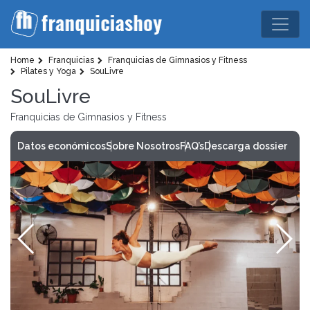
Home
Franquicias
Franquicias de Gimnasios y Fitness
Pilates y Yoga
SouLivre
SouLivre
Franquicias de Gimnasios y Fitness
Datos económicos
Sobre Nosotros
FAQ’s
Descarga dossier