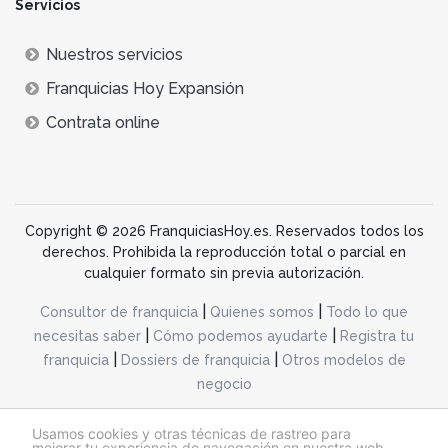
Servicios
Nuestros servicios
Franquicias Hoy Expansión
Contrata online
Copyright © 2026 FranquiciasHoy.es. Reservados todos los
derechos. Prohibida la reproducción total o parcial en
cualquier formato sin previa autorización.
|
|
Consultor de franquicia
Quienes somos
Todo lo que
|
|
necesitas saber
Cómo podemos ayudarte
Registra tu
|
|
franquicia
Dossiers de franquicia
Otros modelos de
negocio
desarrollo web dinamiq
Usamos cookies y otras técnicas de rastreo para
mejorar tu experiencia de navegación en nuestra web,