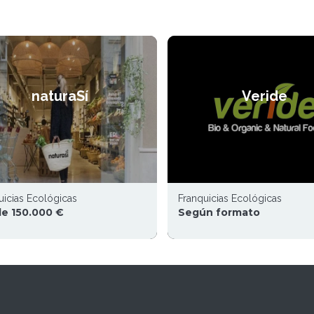
naturaSí
Veride
uicias Ecológicas
Franquicias Ecológicas
e 150.000 €
Según formato