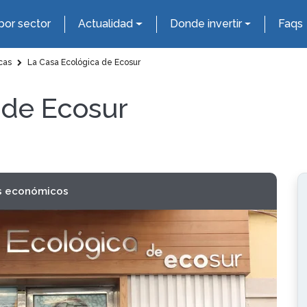
por sector
Actualidad
Donde invertir
Faqs
cas
La Casa Ecológica de Ecosur
 de Ecosur
s económicos