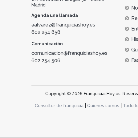
Madrid
Not
Agenda una llamada
Re
aalvarez@franquiciashoy.es
En
602 254 858
His
Comunicación
Gu
comunicacion@franquiciashoy.es
Fa
602 254 506
Copyright © 2026 FranquiciasHoy.es. Reservad
|
|
Consultor de franquicia
Quienes somos
Todo l