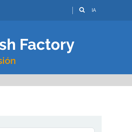
IA
ish Factory
sión