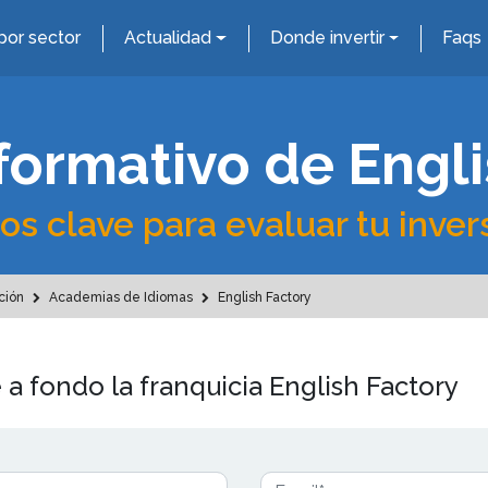
por sector
Actualidad
Donde invertir
Faqs
formativo de Engl
os clave para evaluar tu inver
ción
Academias de Idiomas
English Factory
 a fondo la franquicia English Factory