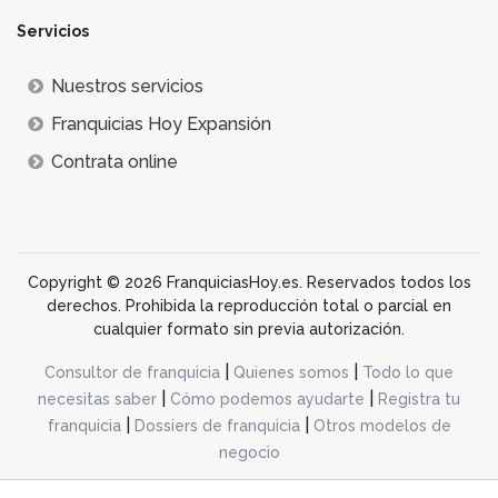
innovaciones se posicionan mucho mejor entre los
gustos y experiencias de los consumidores.
Servicios
Factores clave para el éxito de las
Nuestros servicios
franquicias de educación y formación
Franquicias Hoy Expansión
El éxito de las franquicias en este sector depende de
Contrata online
varios factores clave:
Flexibilidad y adaptabilidad
: Las franquicias de
educación y formación que sobresalen son aquéllas
que se adaptan rápidamente a los cambios del
Copyright © 2026 FranquiciasHoy.es. Reservados todos los
mercado para mejorar su oferta formativa. Los
derechos. Prohibida la reproducción total o parcial en
negocios que combinan nuevas tecnologías y
cualquier formato sin previa autorización.
métodos pedagógicos para ofrecer modelos de
educación presencial, formatos híbridos o 100%
|
|
Consultor de franquicia
Quienes somos
Todo lo que
online son los que consiguen convertirse en
|
|
necesitas saber
Cómo podemos ayudarte
Registra tu
franquicias rentables y alcanzar un crecimiento más
|
|
franquicia
Dossiers de franquicia
Otros modelos de
alto. Gracias a esta práctica, las franquicias
negocio
consiguen que la educación de calidad llegue a
desarrollo web dinamiq