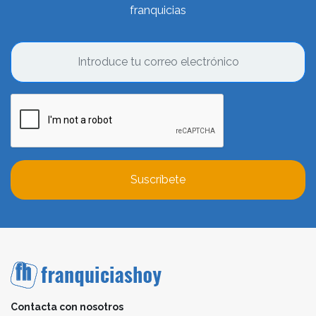
franquicias
Evolución del sector y crecimiento
económico de las franquicias de
educación y formación
A través del "
Informe Franquicias España 202
6
”,
elaborado por
Tormo Consulting
junto con
Franquicias
Hoy
, el sector de las franquicias de educación y
formación cuenta con
2.641 locales
en España y
42
marcas en funcionamiento
, lo que refleja su
consolidación. A su vez, este sector genera una
Suscríbete
facturación anual de 607 millones de euros
y una
inversión acumulada de 143 millones de euros
.
Estas cifras subrayan la viabilidad económica del sector
de las franquicias de educación y formación, así como
su capacidad para ser
franquicias rentables
y
motores económicos del mercado. También son
realmente importantes al tratarse de un sector que
Contacta con nosotros