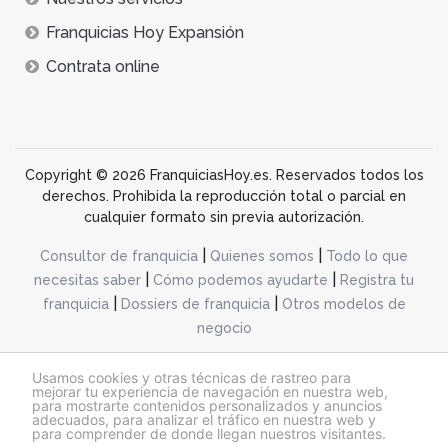
Franquicias Hoy Expansión
Contrata online
Copyright © 2026 FranquiciasHoy.es. Reservados todos los
derechos. Prohibida la reproducción total o parcial en
cualquier formato sin previa autorización.
|
|
Consultor de franquicia
Quienes somos
Todo lo que
|
|
necesitas saber
Cómo podemos ayudarte
Registra tu
|
|
franquicia
Dossiers de franquicia
Otros modelos de
negocio
desarrollo web dinamiq
Usamos cookies y otras técnicas de rastreo para
mejorar tu experiencia de navegación en nuestra web,
para mostrarte contenidos personalizados y anuncios
adecuados, para analizar el tráfico en nuestra web y
@franquiciashoy.es |
Aviso legal
|
Política de cookies
|
Política de privacidad
para comprender de donde llegan nuestros visitantes.