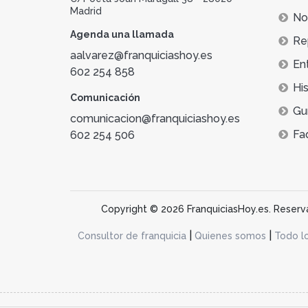
Madrid
Not
Agenda una llamada
Re
aalvarez@franquiciashoy.es
En
602 254 858
His
Comunicación
Gu
comunicacion@franquiciashoy.es
Fa
602 254 506
Copyright © 2026 FranquiciasHoy.es. Reservad
|
|
Consultor de franquicia
Quienes somos
Todo l