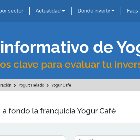
por sector
Actualidad
Donde invertir
Faqs
 informativo de Yo
os clave para evaluar tu inver
uración
Yogurt Helado
Yogur Café
 a fondo la franquicia Yogur Café