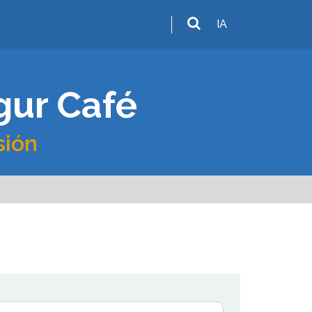
IA
gur Café
sión