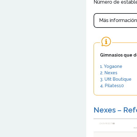
Número de establ
Más informació
Gimnasios que d
1. Yogaone
2. Nexes
3. Ufit Boutique
4. Pilates10
Nexes – Refe