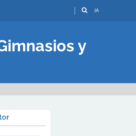
IA
 Gimnasios y
tor