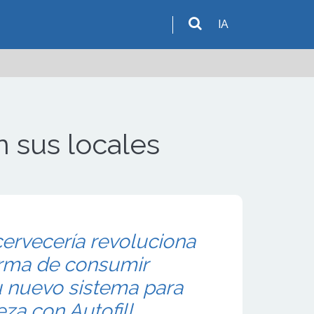
IA
 sus locales
ervecería revoluciona
orma de consumir
u nuevo sistema para
za con Autofill.