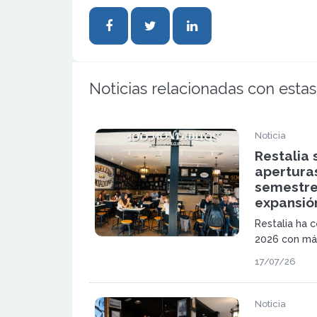
Noticias relacionadas con estas
Noticia
Restalia 
aperturas
semestre
expansió
Restalia ha 
2026 con más
una expansió
17/07/26
de 100 Monta
TGB. El grup
nuevas incor
Noticia
mercados int