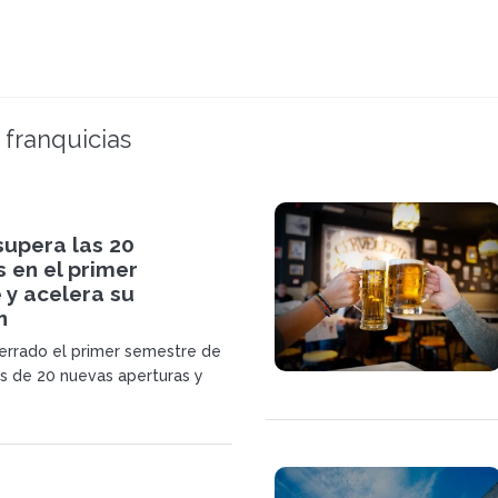
 franquicias
supera las 20
 en el primer
 y acelera su
n
cerrado el primer semestre de
 de 20 nuevas aperturas y
n que refuerza el crecimiento
ditos, Cervecería La Sureña y
o avanza, mientras prepara
poraciones en España y en
ernacionales.