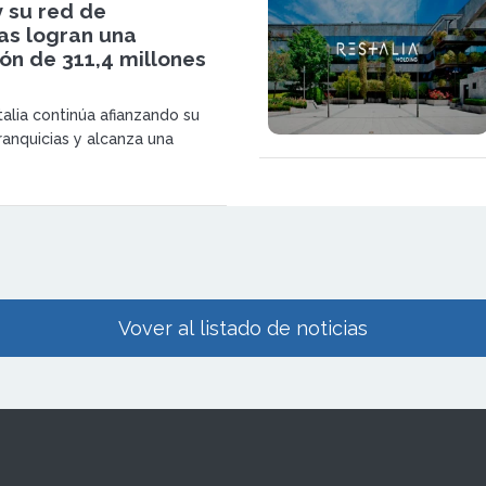
y su red de
as logran una
ón de 311,4 millones
talia continúa afianzando su
anquicias y alcanza una
récord de 311,4 millones de
lidándose como una de las
redes de restauración
n España.
Vover al listado de noticias