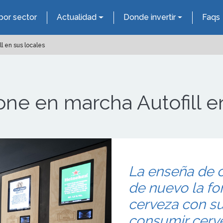
por sector
Actualidad
Donde invertir
Faqs
l en sus locales
ne en marcha Autofill en
La enseña de c
de nuevo la f
cerveza con s
consumir cerve