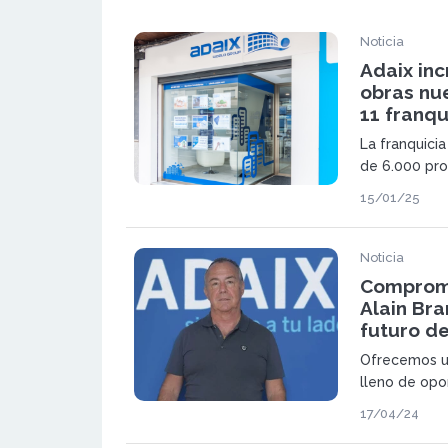
Noticia
Adaix in
obras nue
11 franqu
La franquicia
de 6.000 pr
tras su éxito
15/01/25
apertura de 
2025
Noticia
Compromi
Alain Bra
futuro de
Ofrecemos un
lleno de opo
inmobiliario.
17/04/24
simplemente 
parte de un