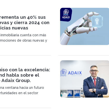
crementa un 40% sus
vas y cierra 2024 con
icias nuevas
 inmobiliaria cuenta con más
omociones de obras nuevas y
 en expansión, planea la
al menos 15 franquicias para
so con la excelencia:
nd habla sobre el
 Adaix Group.
a ventana hacia un futuro
rtunidades en el sector
 Unirse a nuestra red no es
abrir una franquicia; es formar
a comunidad en constante