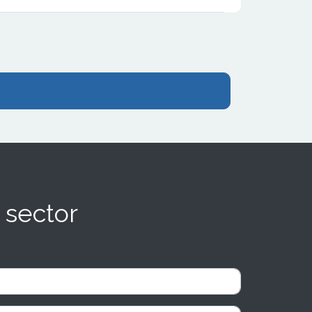
prestado oído a mis inquietudes,
demostrando la importancia de su respaldo
y asesoramiento experto a lo largo de mi
evolución profesional." Sebastián Ricardo
Pérez Rocha, franquiciado de Adaix.
 sector