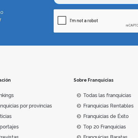
lo
r
ación
Sobre Franquicias
nkings
Todas las franquicias
nquicias por provincias
Franquicias Rentables
icias
Franquicias de Éxito
portajes
Top 20 Franquicias
trevistas
Franquicias Baratas