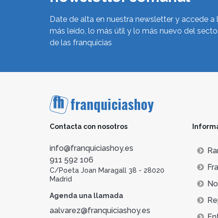
Date de alta en nuestra newsletter y accede a 
más leído, lo más útil y lo más nuevo del secto
de las franquicias
Contacta con nosotros
Inform
info@franquiciashoy.es
Ra
911 592 106
Fra
C/Poeta Joan Maragall 38 - 28020
Madrid
Not
Agenda una llamada
Re
aalvarez@franquiciashoy.es
En