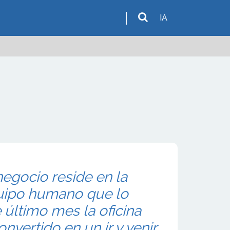
IA
negocio reside en la
quipo humano que lo
último mes la oficina
onvertido en un ir y venir