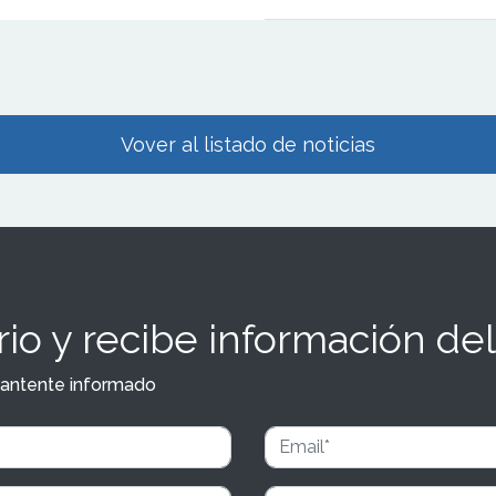
 prioriza la innovación, brinda
inuo y fomenta el crecimiento
ain Brand, CEO y Fundador de la
aix Group.
Vover al listado de noticias
io y recibe información del
y mantente informado