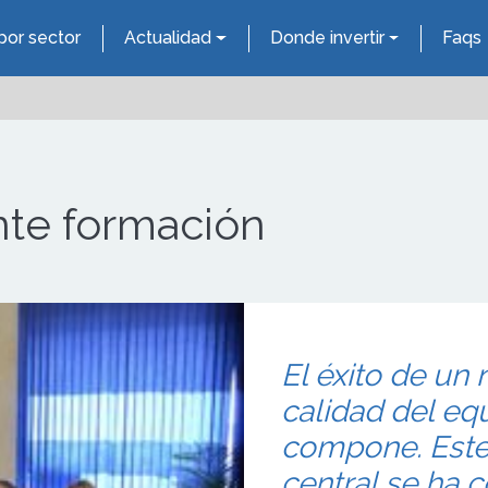
por sector
Actualidad
Donde invertir
Faqs
nte formación
El éxito de un 
calidad del e
compone. Este 
central se ha c