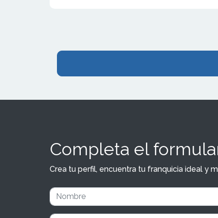
expansión que
soporte cont
conjunto. Al
franquicia Ad
Completa el formular
Crea tu perfil, encuentra tu franquicia ideal 