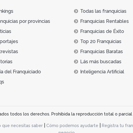
nkings
Todas las franquicias
nquicias por provincias
Franquicias Rentables
icias
Franquicias de Éxito
portajes
Top 20 Franquicias
trevistas
Franquicias Baratas
torias
Lás más buscadas
ía del Franquiciado
Inteligencia Artificial
qs
os todos los derechos. Prohibida la reproducción total o parcial 
|
|
o que necesitas saber
Cómo podemos ayudarte
Registra tu fran
negocio