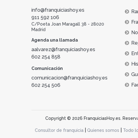
info@franquiciashoy.es
Ra
911 592 106
Fra
C/Poeta Joan Maragall 38 - 28020
Madrid
Not
Agenda una llamada
Re
aalvarez@franquiciashoy.es
En
602 254 858
His
Comunicación
Gu
comunicacion@franquiciashoy.es
Fa
602 254 506
Copyright © 2026 FranquiciasHoy.es. Reservad
|
|
Consultor de franquicia
Quienes somos
Todo l