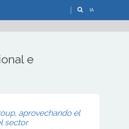
IA
ional e
oup, aprovechando el
l sector