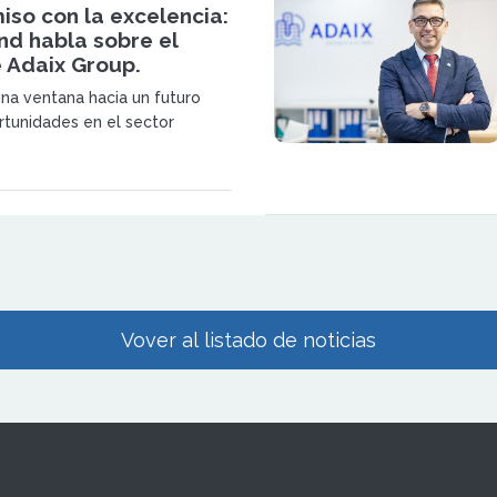
so con la excelencia:
nd habla sobre el
 Adaix Group.
a ventana hacia un futuro
rtunidades en el sector
 Unirse a nuestra red no es
abrir una franquicia; es formar
a comunidad en constante
 prioriza la innovación, brinda
inuo y fomenta el crecimiento
ain Brand, CEO y Fundador de la
aix Group.
Vover al listado de noticias