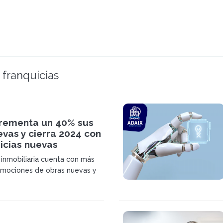
 franquicias
crementa un 40% sus
vas y cierra 2024 con
icias nuevas
 inmobiliaria cuenta con más
omociones de obras nuevas y
 en expansión, planea la
al menos 15 franquicias para