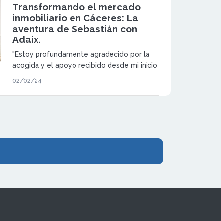
Transformando el mercado
inmobiliario en Cáceres: La
aventura de Sebastián con
Adaix.
"Estoy profundamente agradecido por la
acogida y el apoyo recibido desde mi inicio
en este sector, un momento en el que las
02/02/24
dudas y preguntas abundaban. Siempre ha
prestado oído a mis inquietudes,
demostrando la importancia de su respaldo
y asesoramiento experto a lo largo de mi
evolución profesional." Sebastián Ricardo
Pérez Rocha, franquiciado de Adaix.