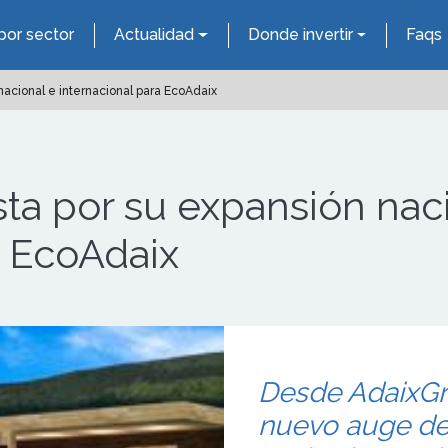
por sector
Actualidad
Donde invertir
Faqs
acional e internacional para EcoAdaix
ta por su expansión nac
a EcoAdaix
Desde AdaixGr
nuevo auge de