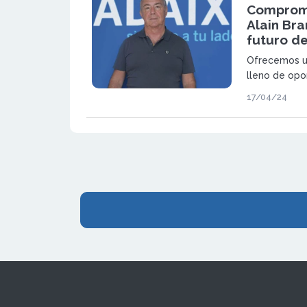
Compromi
Alain Bra
futuro de
Ofrecemos un
lleno de opo
inmobiliario.
17/04/24
simplemente 
parte de un
expansión que
soporte cont
conjunto. Al
franquicia Ad