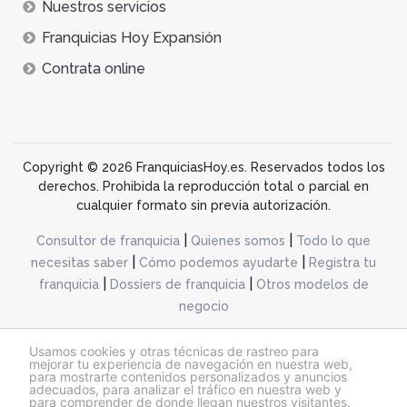
Nuestros servicios
Franquicias Hoy Expansión
Contrata online
Copyright © 2026 FranquiciasHoy.es. Reservados todos los
derechos. Prohibida la reproducción total o parcial en
cualquier formato sin previa autorización.
|
|
Consultor de franquicia
Quienes somos
Todo lo que
|
|
necesitas saber
Cómo podemos ayudarte
Registra tu
|
|
franquicia
Dossiers de franquicia
Otros modelos de
negocio
desarrollo web dinamiq
Usamos cookies y otras técnicas de rastreo para
mejorar tu experiencia de navegación en nuestra web,
para mostrarte contenidos personalizados y anuncios
adecuados, para analizar el tráfico en nuestra web y
@franquiciashoy.es |
Aviso legal
|
Política de cookies
|
Política de privacidad
para comprender de donde llegan nuestros visitantes.