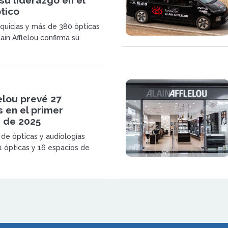
tico
quicias y más de 380 ópticas
ain Afflelou confirma su
sostenido y su posición de
 salud visual y auditiva.
lelou prevé 27
 en el primer
e de 2025
 de ópticas y audiologías
1 ópticas y 16 espacios de
principios de 2025, tras cerrar
perturas de ópticas y 44 de