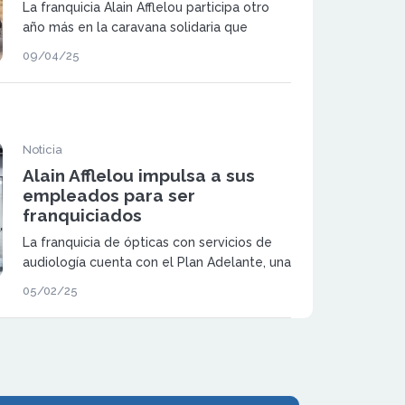
La franquicia Alain Afflelou participa otro
año más en la caravana solidaria que
recorre el desierto de Marruecos
09/04/25
realizando revisiones visuales y donando
gafas a familias que habitan en el Sáhara
Noticia
Alain Afflelou impulsa a sus
empleados para ser
franquiciados
La franquicia de ópticas con servicios de
audiología cuenta con el Plan Adelante, una
iniciativa para que los empleados sean
05/02/25
franquiciados, pero también a terceos del
sector