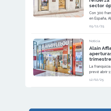
sector óp
Con 300 fran
en España, Al
crecimiento 
05/11/25
referencia en
Noticia
Alain Aff
aperturas
trimestr
La franquicia
prevé abrir 1
audiología a 
12/02/25
2024 con 8 a
audiologías