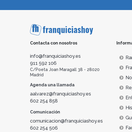
Contacta con nosotros
Inform
info@franquiciashoy.es
Ra
911 592 106
Fra
C/Poeta Joan Maragall 38 - 28020
Madrid
Not
Agenda una llamada
Re
aalvarez@franquiciashoy.es
En
602 254 858
His
Comunicación
Gu
comunicacion@franquiciashoy.es
Fa
602 254 506