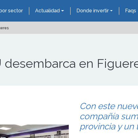
por sector
Actualidad
Donde invertir
Faqs
ueres
desembarca en Figuer
Con este nuevo
compañía suma
provincia y un 