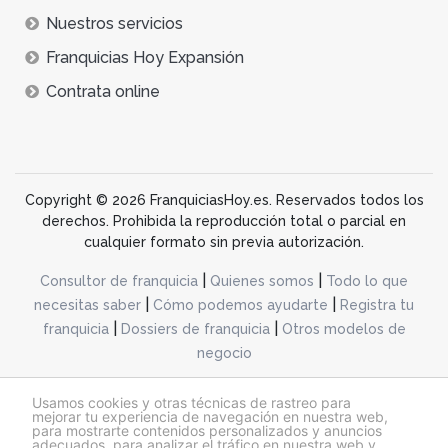
Nuestros servicios
Franquicias Hoy Expansión
Contrata online
Copyright © 2026 FranquiciasHoy.es. Reservados todos los
derechos. Prohibida la reproducción total o parcial en
cualquier formato sin previa autorización.
|
|
Consultor de franquicia
Quienes somos
Todo lo que
|
|
necesitas saber
Cómo podemos ayudarte
Registra tu
|
|
franquicia
Dossiers de franquicia
Otros modelos de
negocio
desarrollo web dinamiq
Usamos cookies y otras técnicas de rastreo para
mejorar tu experiencia de navegación en nuestra web,
para mostrarte contenidos personalizados y anuncios
adecuados, para analizar el tráfico en nuestra web y
@franquiciashoy.es |
Aviso legal
|
Política de cookies
|
Política de privacidad